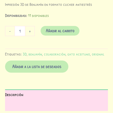
Impresión 3D de Benjamín en formato clicker antiestrés
Disponibilidad:
11 disponibles
Añadir al carrito
-
+
Etiquetas:
3D
,
benjamín
,
colaboración
,
gato aceituno
,
original
Añadir a la lista de deseados
Descripción
Valoraciones (0)