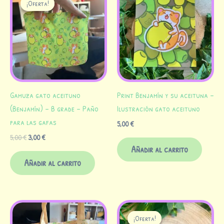
¡Oferta!
¡Oferta!
original
actual
era:
es:
5,00 €.
3,00 €.
Gamuza gato aceituno
Print Benjamín y su aceituna –
(Benjamín) – B grade – Paño
Ilustración gato aceituno
para las gafas
5,00
€
5,00
€
3,00
€
Añadir al carrito
Añadir al carrito
El
El
precio
precio
¡Oferta!
¡Oferta!
original
actual