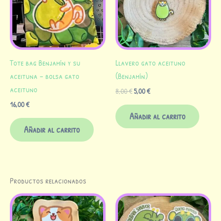
Tote bag Benjamín y su
Llavero gato aceituno
aceituna – bolsa gato
(Benjamín)
aceituno
8,00
€
5,00
€
16,00
€
Añadir al carrito
Añadir al carrito
Productos relacionados
Est
pr