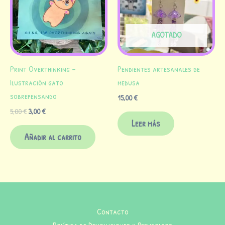
5,00 €.
3,00 €.
AGOTADO
Print Overthinking –
Pendientes artesanales de
Ilustración gato
medusa
sobrepensando
15,00
€
5,00
€
3,00
€
Leer más
Añadir al carrito
Contacto