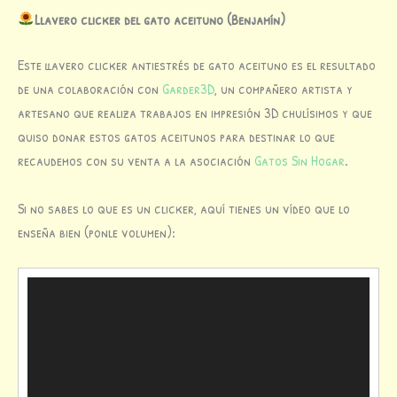
Llavero clicker del gato aceituno (Benjamín)
Este llavero clicker antiestrés de gato aceituno es el resultado
de una colaboración con
Garder3D
, un compañero artista y
artesano que realiza trabajos en impresión 3D chulísimos y que
quiso donar estos gatos aceitunos para destinar lo que
recaudemos con su venta a la asociación
Gatos Sin Hogar
.
Si no sabes lo que es un clicker, aquí tienes un vídeo que lo
enseña bien (ponle volumen):
Reproductor
de
vídeo