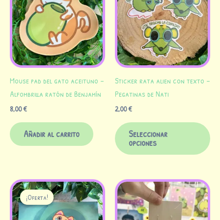
tie
múl
var
Las
opc
se
Mouse pad del gato aceituno –
Sticker rata alien con texto –
pue
Alfombrilla ratón de Benjamín
Pegatinas de Nati
ele
8,00
€
2,00
€
en
la
Añadir al carrito
Seleccionar
pág
opciones
de
pr
El
El
precio
precio
¡Oferta!
¡Oferta!
original
actual
era:
es: