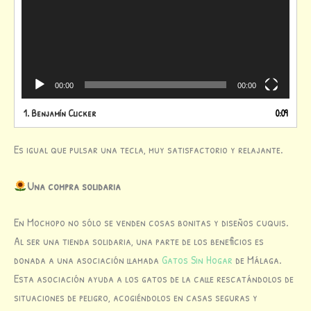
00:00
00:00
1.
Benjamín Clicker
0:09
Es igual que pulsar una tecla, muy satisfactorio y relajante.
Una compra solidaria
En Mochopo no sólo se venden cosas bonitas y diseños cuquis.
Al ser una tienda solidaria, una parte de los beneficios es
donada a una asociación llamada
Gatos Sin Hogar
de Málaga.
Esta asociación ayuda a los gatos de la calle rescatándolos de
situaciones de peligro, acogiéndolos en casas seguras y