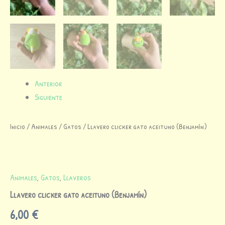
Inicio
/
Animales
/
Gatos
/ Llavero clicker gato aceituno (Benjamín)
Animales
,
Gatos
,
Llaveros
Llavero clicker gato aceituno (Benjamín)
6,00
€