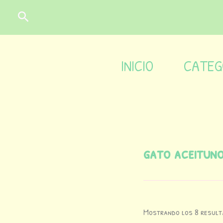
Ir
contenido
Buscar
al
contenido
INICIO
CATEG
gato aceitun
Mostrando los 8 resul