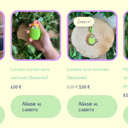
El
El
precio
precio
¡Oferta!
original
actual
era:
es:
8,00 €.
5,00 €.
Llavero clicker gato
Llavero gato aceituno
Mo
aceituno (Benjamín)
(Benjamín)
ac
ra
6,00
€
8,00
€
5,00
€
8,
Añadir al
Añadir al
carrito
carrito