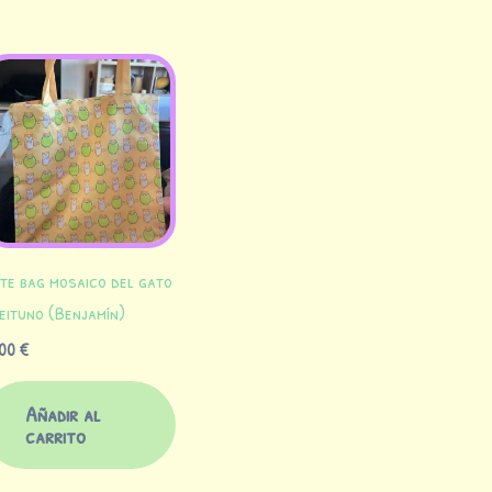
te bag mosaico del gato
eituno (Benjamín)
,00
€
Añadir al
carrito