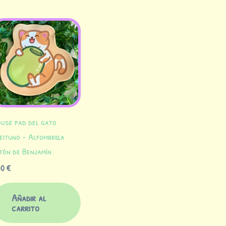
use pad del gato
eituno – Alfombrilla
tón de Benjamín
00
€
Añadir al
carrito