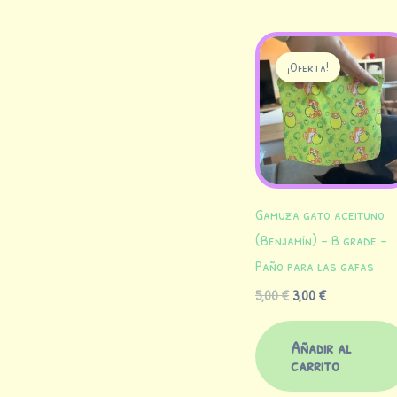
El
El
precio
precio
¡Oferta!
original
actual
era:
es:
5,00 €.
3,00 €.
Gamuza gato aceituno
(Benjamín) – B grade –
Paño para las gafas
5,00
€
3,00
€
Añadir al
carrito