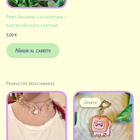
Print Benjamín y su aceituna –
Ilustración gato aceituno
5,00
€
Añadir al carrito
Productos relacionados
El
El
precio
precio
¡Oferta!
¡Oferta!
original
actual
era:
es:
8,00 €.
5,00 €.