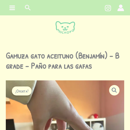
Ir
contenido
Buscar
al
contenido
Gamuza gato aceituno (Benjamín) – B
grade – Paño para las gafas
Gamuza
El
El
gato
¡Oferta!
aceituno
precio
precio
(Benjamín)
-
original
actual
B
grade
era:
es:
-
Paño