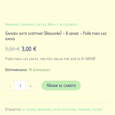
Animales
,
Gamuzas
,
Gatos
,
Ropa y accesorios
Gamuza gato aceituno (Benjamín) – B grade – Paño para las
gafas
5,00
€
3,00
€
Paño para las gafas, ver más abajo por qué es B-GRADE
Disponibilidad:
10 disponibles
Añadir al carrito
-
+
Etiquetas:
b-grade
,
benjamín
,
gato aceituno
,
original
,
outlet