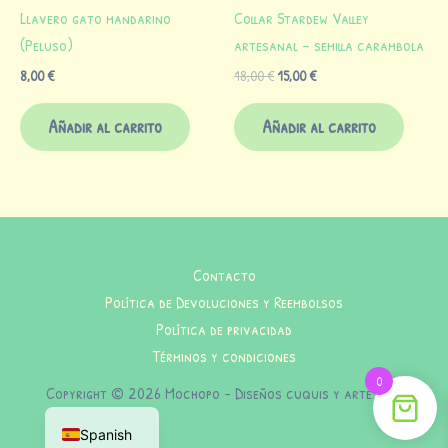
Llavero gato mandarino
Collar Stardew Valley
(Peluso)
artesanal – semilla carambola
8,00
€
18,00
€
15,00
€
Añadir al carrito
Añadir al carrito
Contacto
Política de Devoluciones y Reembolsos
Política de privacidad
Términos y condiciones
0
Copyright © 2026 Mochopo - Diseños cuquis y arte indie
Spanish