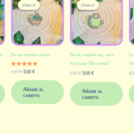
precio
precio
precio
precio
¡Oferta!
¡Oferta!
¡Oferta!
¡Oferta!
original
actual
original
actual
era:
es:
era:
es:
6,00 €.
5,00 €.
6,00 €.
5,00 €.
o
Pin de madera kolog
Pin de madera del gato
Ll
aceituno (Benjamín)
Va
6,00
€
5,00
€
Valorado
6,00
€
5,00
€
8,
con
5.00
de 5
Añadir al
Añadir al
carrito
carrito