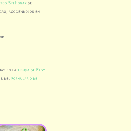
tos Sin Hogar
de
igro, acogiéndolos en
or.
nas en la
tienda de Etsy
és del
formulario de
El
El