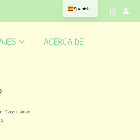
Spanish
AJES
ACERCA DE
o
nt Overthinking –
do