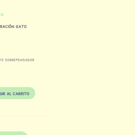
es
tración gato
ato sobrepensador
ir al carrito