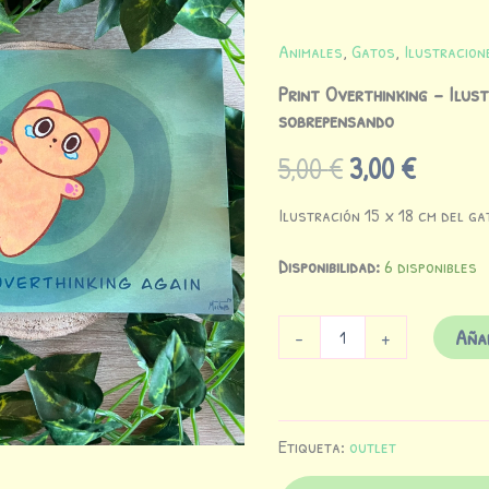
original
actual
sobrepensando
cantidad
era:
es:
Animales
,
Gatos
,
Ilustracion
Print Overthinking – Ilus
5,00 €.
3,00 €.
sobrepensando
5,00
€
3,00
€
Ilustración 15 x 18 cm del g
Disponibilidad:
6 disponibles
Añad
-
+
Etiqueta:
outlet