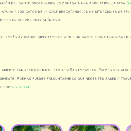
ración del gatito overthinking es donada a una asociación llamada
Ga
 ayuda a los gatos de la calle rescatándolos de situaciones de pel
oles un nuevo hogar definitivo.
o, estás ayudando directamente a que un gatito tenga una vida mej
 abierto tan recientemente, las reseñas escasean. Puedes ver algu
iormente. Además puedes preguntarme lo que necesites saber a trav
me por
Instagram
.
s
El
El
El
El