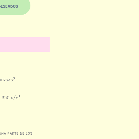
deseados
¿verdad?
e 350 g/m²
una parte de los