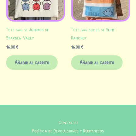
Tote bag de Junimos de
Tote bag slimes de Slime
Stardew Valley
Rancher
16,00
€
16,00
€
Añadir al carrito
Añadir al carrito
Contacto
Política de Devoluciones y Reembolsos