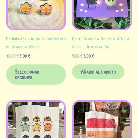
variantes.
Las
opciones
se
Pendientes junimo o carambola
Print Stardew Valley x Studio
pueden
de Stardew Valley
Ghibli – Ilustración
elegir
10,00
€
8,00
€
5,00
€
3,00
€
en
la
Seleccionar
Añadir al carrito
página
opciones
de
producto