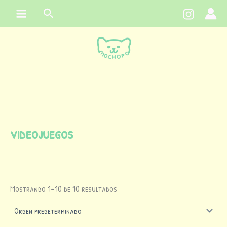
Ir
contenido
Buscar
al
contenido
videojuegos
Mostrando 1–10 de 10 resultados