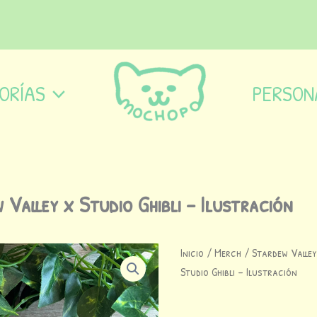
ORÍAS
PERSON
 Valley x Studio Ghibli – Ilustración
Print
Inicio
/
Merch
/
Stardew Valley
El
El
Stardew
Studio Ghibli – Ilustración
Valley
precio
precio
x
Studio