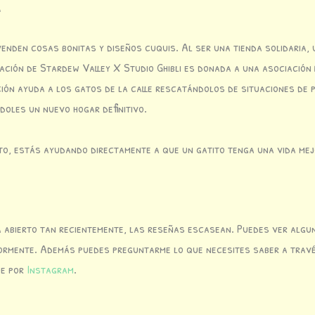
a
enden cosas bonitas y diseños cuquis. Al ser una tienda solidaria, 
ración de Stardew Valley X Studio Ghibli es donada a una asociación
ión ayuda a los gatos de la calle rescatándolos de situaciones de p
oles un nuevo hogar definitivo.
o, estás ayudando directamente a que un gatito tenga una vida mej
 abierto tan recientemente, las reseñas escasean. Puedes ver algu
iormente. Además puedes preguntarme lo que necesites saber a trav
me por
Instagram
.