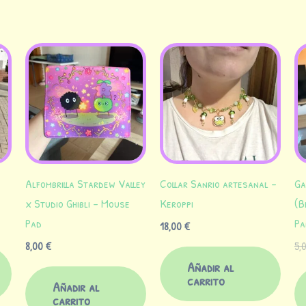
s
Alfombrilla Stardew Valley
Collar Sanrio artesanal –
Ga
x Studio Ghibli – Mouse
Keroppi
(B
Pad
Pa
18,00
€
8,00
€
5,
Añadir al
carrito
Añadir al
carrito