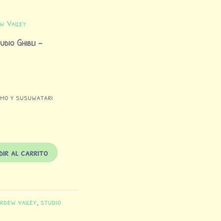
w Valley
dio Ghibli –
nimo y susuwatari
ir al carrito
rdew valley
,
studio