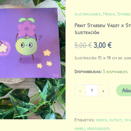
original
actual
Ghibli
-
era:
es:
Ilustraciones
,
Merch
,
Starde
Ilustración
cantidad
Print Stardew Valley x Stu
5,00 €.
3,00 €.
Ilustración
5,00
€
3,00
€
Ilustración 15 x 18 cm de ju
Disponibilidad:
5 disponibles
Añad
-
+
Etiquetas:
merch
,
outlet
,
sta
ghibli
,
videojuegos