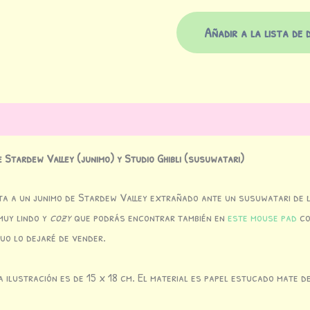
Añadir a la lista de 
ones (0)
e Stardew Valley (junimo) y Studio Ghibli (susuwatari)
ta a un junimo de Stardew Valley extrañado ante un susuwatari de l
muy lindo y
cozy
que podrás encontrar también en
este mouse pad
co
uo lo dejaré de vender.
a ilustración es de 15 x 18 cm. El material es papel estucado mate d