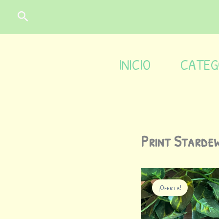
Ir
contenido
Buscar
al
contenido
INICIO
CATEG
Print Stardew
¡Oferta!