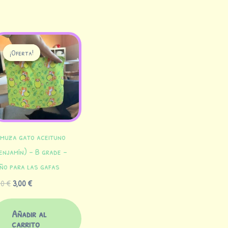
El
El
precio
precio
¡Oferta!
¡Oferta!
original
actual
era:
es:
5,00 €.
3,00 €.
muza gato aceituno
enjamín) – B grade –
ño para las gafas
00
€
3,00
€
Añadir al
carrito