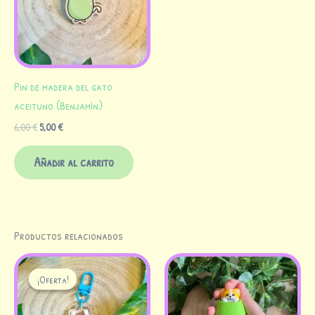
Pin de madera del gato
aceituno (Benjamín)
6,00
€
5,00
€
Añadir al carrito
Productos relacionados
El
El
precio
precio
¡Oferta!
¡Oferta!
original
actual
era:
es:
8,00 €.
3,00 €.