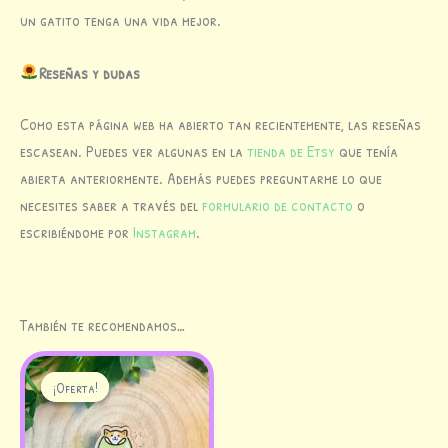
un gatito tenga una vida mejor.
Reseñas y dudas
Como esta página web ha abierto tan recientemente, las reseñas
escasean. Puedes ver algunas en la
tienda de Etsy
que tenía
abierta anteriormente. Además puedes preguntarme lo que
necesites saber a través del
formulario de contacto
o
escribiéndome por
Instagram
.
También te recomendamos…
El
El
precio
precio
¡Oferta!
¡Oferta!
original
actual
era:
es:
6,00 €.
5,00 €.