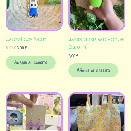
Llavero Hollow Knight
Llavero clicker gato aceituno
(Benjamín)
8,00
€
3,00
€
6,00
€
Añadir al carrito
Añadir al carrito