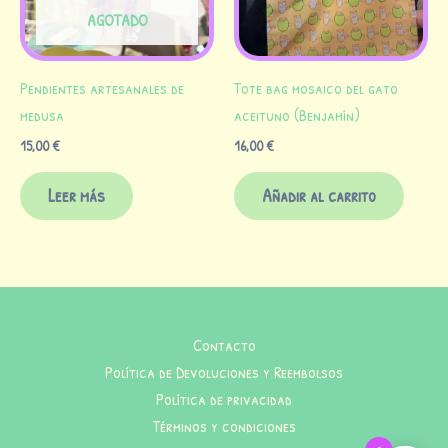
AGOTADO
Pendientes artesanales de
Tote bag mosaico del gato
medusa
aceituno (Benjamín)
15,00
€
16,00
€
Leer más
Añadir al carrito
Contacto
Política de Devoluciones y Reembolsos
Política de privacidad
Términos y condiciones