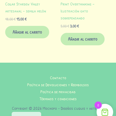
Collar Stardew Valley
Print Overthinking –
artesanal – semilla melón
Ilustración gato
sobrepensando
18,00
€
15,00
€
5,00
€
3,00
€
Añadir al carrito
Añadir al carrito
Contacto
Política de Devoluciones y Reembolsos
Política de privacidad
Términos y condiciones
0
Copyright © 2026 Mochopo - Diseños cuquis y arte indie