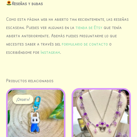
Reseñas y dudas
Como esta página web ha abierto tan recientemente, las reseñas
escasean. Puedes ver algunas en la
tienda de Etsy
que tenía
abierta anteriormente. Además puedes preguntarme lo que
necesites saber a través del
formulario de contacto
o
escribiéndome por
Instagram
.
Productos relacionados
El
El
precio
precio
¡Oferta!
¡Oferta!
original
actual
era:
es:
8,00 €.
3,00 €.