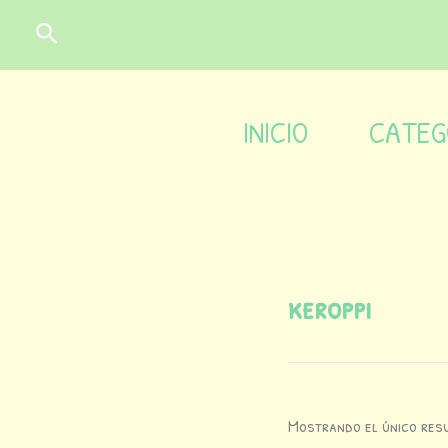
Ir
contenido
Buscar
al
contenido
INICIO
CATEG
keroppi
Mostrando el único res