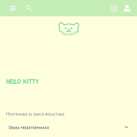
Ir
contenido
Buscar
al
contenido
hello kitty
Mostrando el único resultado