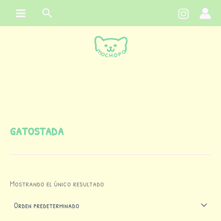
Ir
contenido
Buscar
al
contenido
gatostada
Mostrando el único resultado