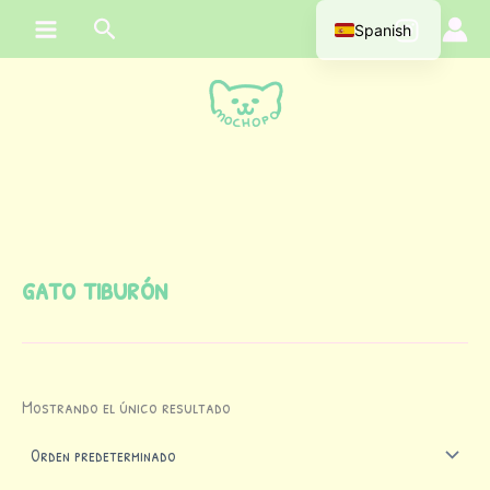
Ir
contenido
Buscar
Spanish
al
contenido
gato tiburón
Mostrando el único resultado